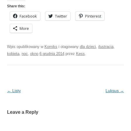
Share this:
Facebook
Twitter
Pinterest
More
Wpis opublikowany w
Komiks
i otagowany
dla dzieci
,
ilustracja
,
kobieta
,
noc
,
okno
6 grudnia 2014
przez
Kess
.
Nawigacja
←
Listy
Luksus
→
wpisu
Leave a Reply