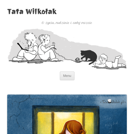
Tata Wilkołak
O życiu, rodzinie i całej reszcie
Przejdź
Menu
do
treści