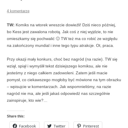
4 komentarze
TW:
Komiks na wtorek wreszcie dowieźli! Dziś nieco później,
bo Kess jest zawalona robotą. Jak coś z niej wyjdzie, to nie
omieszkamy się pochwalić 🙂 TW też ma co robić ze względu
na zakończony mundial i inne tego typu atrakcje. Ot, praca.
Przy okazji mały konkurs, choć bez nagród (na razie). TW się
wziął, spiął i wymyślił tekst dzisiejszego komiksu, ale nie
jesteśmy z niego całkiem zadowoleni. Zatem jeśli macie
pomysł, co ciekawszego mogłoby być mówione na tym obrazku
– wpisujcie w komentarzach. Jak wspomnieliśmy, na razie
nagród nie ma, ale jeśli jakaś odpowiedź nas szczególnie
zainspiruje, kto wie?…
Share this:
Facebook
Twitter
Pinterest