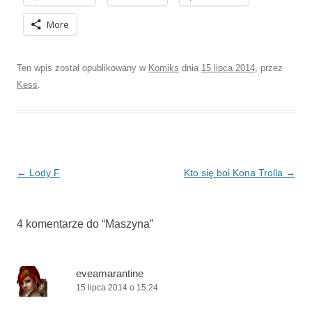
More
Ten wpis został opublikowany w
Komiks
dnia
15 lipca 2014
,
przez
Kess
.
Nawigacja
←
Lody F
Kto się boi Kona Trolla
→
wpisu
4 komentarze do “
Maszyna
”
eveamarantine
15 lipca 2014 o 15:24