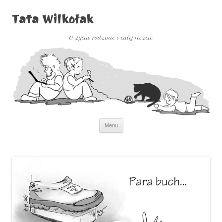
Tata Wilkołak
O życiu, rodzinie i całej reszcie
Przejdź
Menu
do
treści