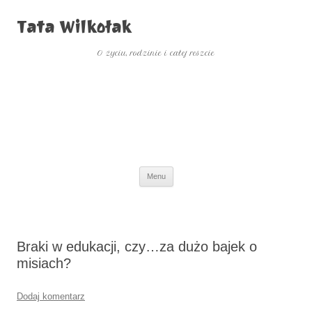
Tata Wilkołak
O życiu, rodzinie i całej reszcie
Przejdź
Menu
do
treści
Braki w edukacji, czy…za dużo bajek o
misiach?
Dodaj komentarz