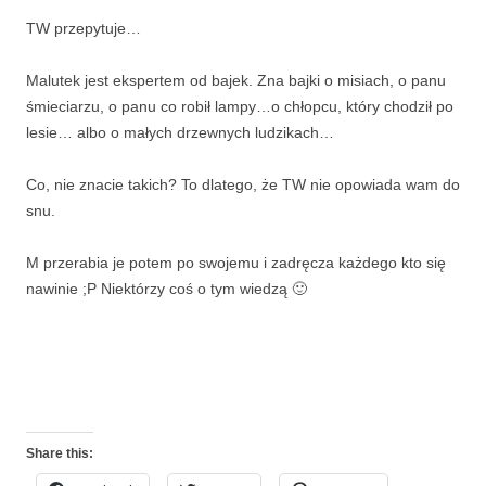
TW przepytuje…
Malutek jest ekspertem od bajek. Zna bajki o misiach, o panu
śmieciarzu, o panu co robił lampy…o chłopcu, który chodził po
lesie… albo o małych drzewnych ludzikach…
Co, nie znacie takich? To dlatego, że TW nie opowiada wam do
snu.
M przerabia je potem po swojemu i zadręcza każdego kto się
nawinie ;P Niektórzy coś o tym wiedzą 🙂
Share this: