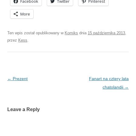
Facebook
Twitter
Pinterest
More
Ten wpis został opublikowany w
Komiks
dnia
15 października 2013
,
przez
Kess
.
Nawigacja
←
Prezent
Fanart na cztery lata
wpisu
chatolandii
→
Leave a Reply