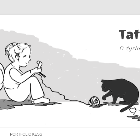
Tat
O życiu
Przejdź
do
PORTFOLIO KESS
treści