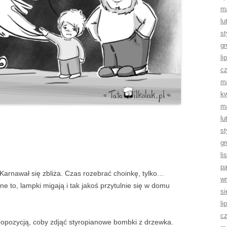
m
lu
st
gr
li
cz
m
kw
m
lu
st
gr
li
pa
 Karnawał się zbliża. Czas rozebrać choinkę, tylko…
wr
e to, lampki migają i tak jakoś przytulnie się w domu
si
li
cz
opozycją, coby zdjąć styropianowe bombki z drzewka.