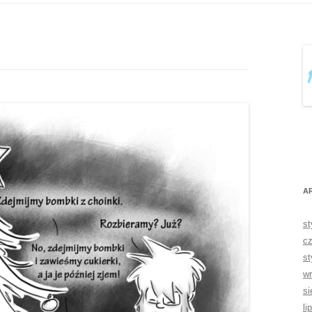
A
st
cz
st
wr
si
li