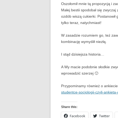
Oszołomił mnie tą propozycją i za
Małej bestii spodobał się zwyczaj
ozdób wiszą cukierki. Postanowił 
tylko teraz, natychmiast!
W zasadzie rozumiem go, też zawsz
kombinację wymyślił niezłą.
I stąd dzisiejsza historia…
A Wy macie podobnie słodkie zwy
wprowadzić szerzej 🙂
Przypominamy również o ankieci
studentce-socjologii-czyli-ankieta
Share this:
Facebook
Twitter