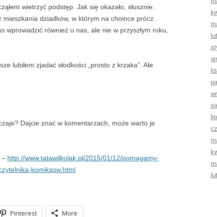
m
cząłem wietrzyć podstęp. Jak się okazało, słusznie.
kw
 z mieszkania dziadków, w którym na choince prócz
m
go wprowadzić również u nas, ale nie w przyszłym roku,
lu
st
gr
e lubiłem zjadać słodkości „prosto z krzaka”. Ale
li
pa
wr
si
li
czaje? Dajcie znać w komentarzach, może warto je
cz
m
kw
e –
http://www.tatawilkolak.pl/2015/01/12/pomagamy-
m
-czytelnika-komiksow.html
lu
Pinterest
More