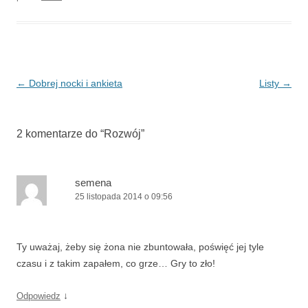
Nawigacja
←
Dobrej nocki i ankieta
Listy
→
wpisu
2 komentarze do “
Rozwój
”
semena
25 listopada 2014 o 09:56
Ty uważaj, żeby się żona nie zbuntowała, poświęć jej tyle
czasu i z takim zapałem, co grze… Gry to zło!
↓
Odpowiedz