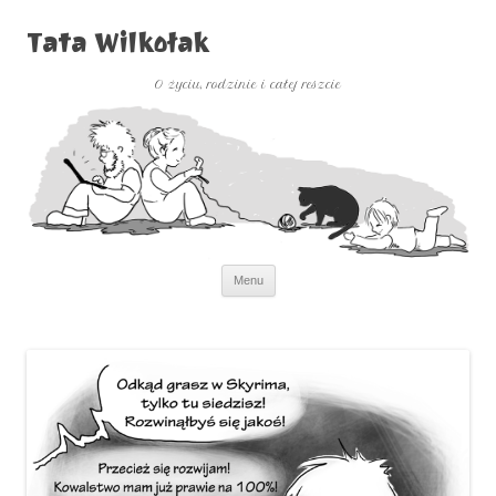
Tata Wilkołak
O życiu, rodzinie i całej reszcie
Przejdź
Menu
do
treści