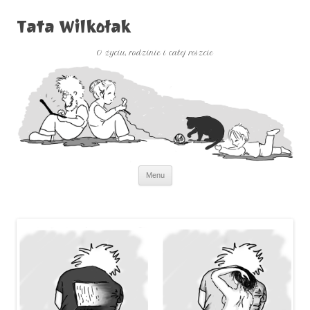
Tata Wilkołak
O życiu, rodzinie i całej reszcie
Przejdź
Menu
do
treści