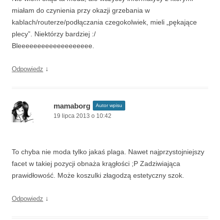
miałam do czynienia przy okazji grzebania w
kablach/routerze/podłączania czegokolwiek, mieli „pękające
plecy”. Niektórzy bardziej :/
Bleeeeeeeeeeeeeeeeeee.
↓
Odpowiedz
mamaborg
Autor wpisu
19 lipca 2013 o 10:42
To chyba nie moda tylko jakaś plaga. Nawet najprzystojniejszy
facet w takiej pozycji obnaża krągłości ;P Zadziwiająca
prawidłowość. Może koszulki złagodzą estetyczny szok.
↓
Odpowiedz