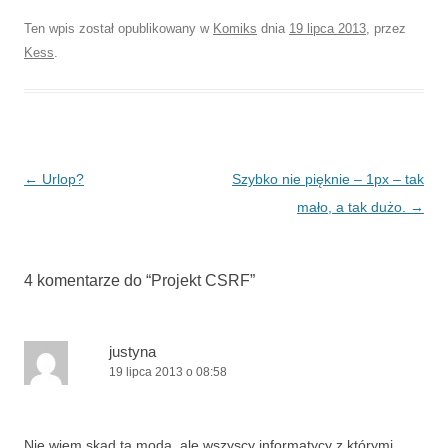
Ten wpis został opublikowany w
Komiks
dnia
19 lipca 2013
,
przez
Kess
.
Nawigacja
←
Urlop?
Szybko nie pięknie – 1px – tak
wpisu
mało, a tak dużo.
→
4 komentarze do “
Projekt CSRF
”
justyna
19 lipca 2013 o 08:58
Nie wiem skąd ta moda, ale wszyscy informatycy z którymi