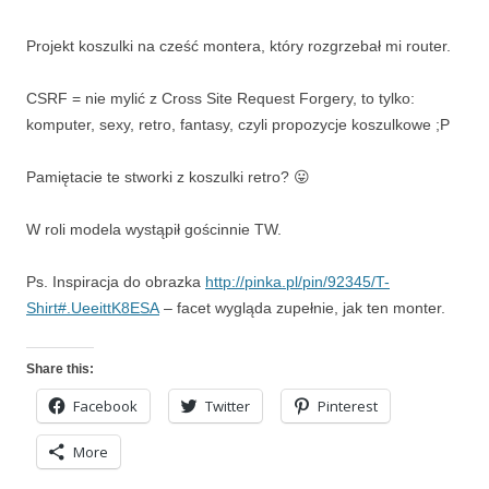
Projekt koszulki na cześć montera, który rozgrzebał mi router.
CSRF = nie mylić z Cross Site Request Forgery, to tylko:
komputer, sexy, retro, fantasy, czyli propozycje koszulkowe ;P
Pamiętacie te stworki z koszulki retro? 😛
W roli modela wystąpił gościnnie TW.
Ps. Inspiracja do obrazka
http://pinka.pl/pin/92345/T-
Shirt#.UeeittK8ESA
– facet wygląda zupełnie, jak ten monter.
Share this:
Facebook
Twitter
Pinterest
More