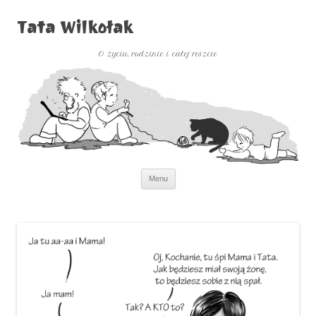
Tata Wilkołak
O życiu, rodzinie i całej reszcie
Przejdź
Menu
do
treści