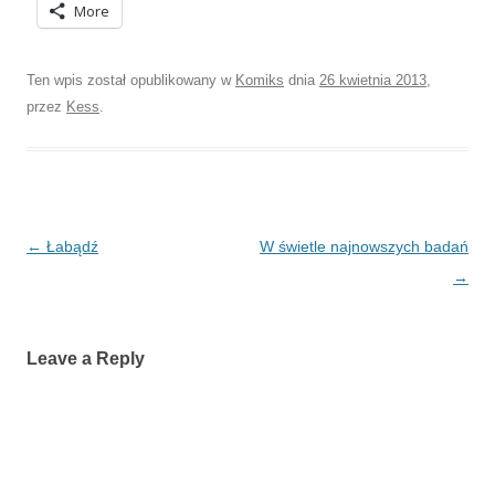
More
Ten wpis został opublikowany w
Komiks
dnia
26 kwietnia 2013
,
przez
Kess
.
Nawigacja
←
Łabądź
W świetle najnowszych badań
wpisu
→
Leave a Reply